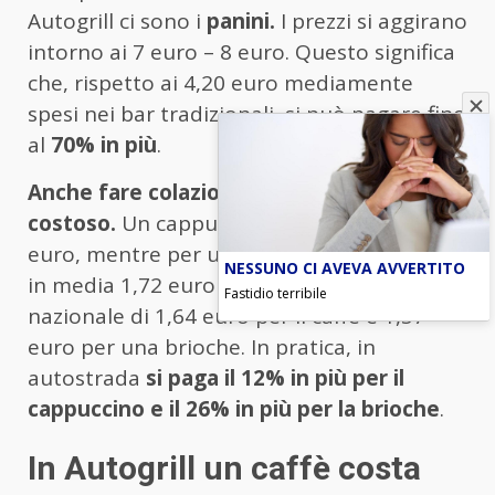
Autogrill ci sono i
panini.
I prezzi si aggirano
intorno ai 7 euro – 8 euro. Questo significa
che, rispetto ai 4,20 euro mediamente
spesi nei bar tradizionali, si può pagare fino
al
70% in più
.
Anche fare colazione è decisamente
costoso.
Un cappuccino costa circa 1,84
euro, mentre per una brioche si spendono
NESSUNO CI AVEVA AVVERTITO
in media 1,72 euro contro una media
Fastidio terribile
nazionale di 1,64 euro per il caffè e 1,57
euro per una brioche. In pratica, in
autostrada
si paga il 12% in più per il
cappuccino e il 26% in più per la brioche
.
In Autogrill un caffè costa