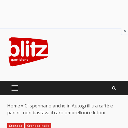
×
Skip
to
content
PRIMARY
MENU
Home
»
Ci spennano anche in Autogrill tra caffè e
panini, non bastava il caro ombrelloni e lettini
Cronaca
Cronaca Italia