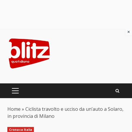
×
Skip
to
content
PRIMARY
MENU
Home
»
Ciclista travolto e ucciso da un’auto a Solaro,
in provincia di Milano
Cronaca Italia