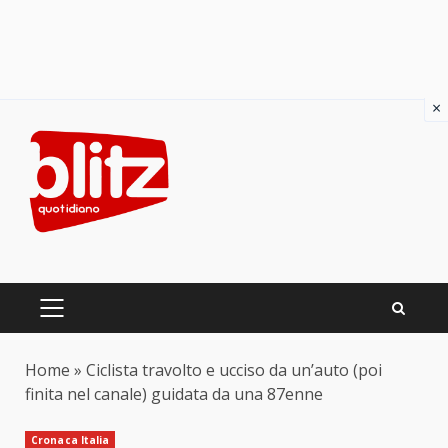
×
Skip
to
content
PRIMARY
MENU
Home
»
Ciclista travolto e ucciso da un’auto (poi
finita nel canale) guidata da una 87enne
Cronaca Italia