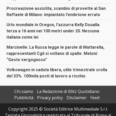
Procreazione assistita, scambio di provette al San
Raffaele di Milano: impiantato l’embrione errato
Urlo mondiale in Oregon, l’azzurra Kelly Doualla
terza a 16 anni nei 100 metri under 20. Nessuna
italiana come lei
Marcinelle: La Russa legge le parole di Mattarella,
rappresentanti Cgil si voltano di spalle. Meloni:
“Gesto vergognoso”
Volkswagen in caduta libera, utile trimestrale crolla
del 33%. 100mila posti di lavoro a rischio
Chi siamo
La Redazione di Blitz Quotidiano
Pubblicità
Privacy policy
Disclaimer
Feed
Copyright 2025 © Società Editrice Multimediale S.r.l.
Testata Giornalistica registrata al Tribunale di Roma al