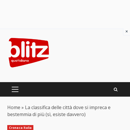
×
Skip
to
content
PRIMARY
MENU
Home
»
La classifica delle città dove si impreca e
bestemmia di più (sì, esiste davvero)
Cronaca Italia