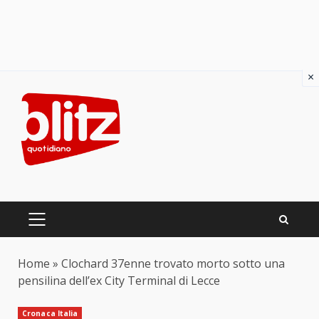
×
Skip
to
content
PRIMARY
MENU
Home
»
Clochard 37enne trovato morto sotto una
pensilina dell’ex City Terminal di Lecce
Cronaca Italia