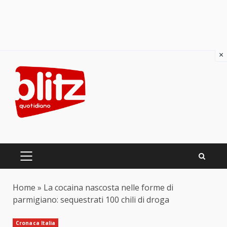
×
Skip
to
content
PRIMARY
MENU
Home
»
La cocaina nascosta nelle forme di
parmigiano: sequestrati 100 chili di droga
Cronaca Italia