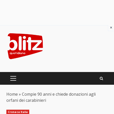
×
Skip
to
content
PRIMARY
MENU
Home
»
Compie 90 anni e chiede donazioni agli
orfani dei carabinieri
Cronaca Italia