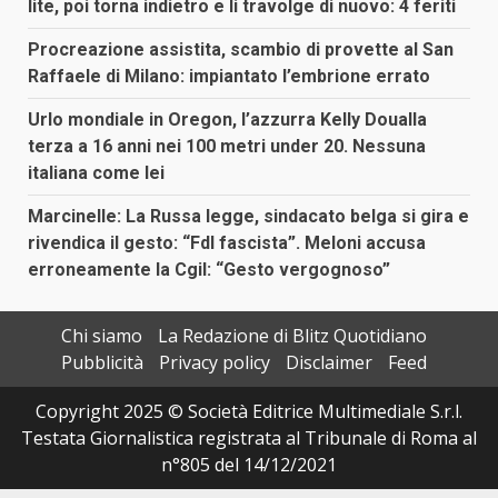
lite, poi torna indietro e li travolge di nuovo: 4 feriti
Procreazione assistita, scambio di provette al San
Raffaele di Milano: impiantato l’embrione errato
Urlo mondiale in Oregon, l’azzurra Kelly Doualla
terza a 16 anni nei 100 metri under 20. Nessuna
italiana come lei
Marcinelle: La Russa legge, sindacato belga si gira e
rivendica il gesto: “FdI fascista”. Meloni accusa
erroneamente la Cgil: “Gesto vergognoso”
Chi siamo
La Redazione di Blitz Quotidiano
Pubblicità
Privacy policy
Disclaimer
Feed
Copyright 2025 © Società Editrice Multimediale S.r.l.
Testata Giornalistica registrata al Tribunale di Roma al
n°805 del 14/12/2021