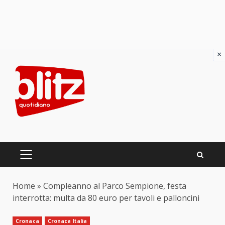
×
Skip
to
content
PRIMARY
MENU
Home
»
Compleanno al Parco Sempione, festa
interrotta: multa da 80 euro per tavoli e palloncini
Cronaca
Cronaca Italia