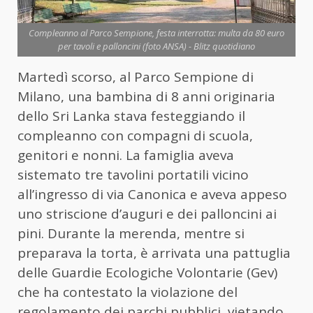
Compleanno al Parco Sempione, festa interrotta: multa da 80 euro
per tavoli e palloncini (foto ANSA) - Blitz quotidiano
Martedì scorso, al Parco Sempione di
Milano, una bambina di 8 anni originaria
dello Sri Lanka stava festeggiando il
compleanno con compagni di scuola,
genitori e nonni. La famiglia aveva
sistemato tre tavolini portatili vicino
all’ingresso di via Canonica e aveva appeso
uno striscione d’auguri e dei palloncini ai
pini. Durante la merenda, mentre si
preparava la torta, è arrivata una pattuglia
delle Guardie Ecologiche Volontarie (Gev)
che ha contestato la violazione del
regolamento dei parchi pubblici, vietando