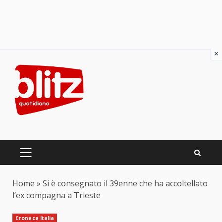
×
Skip
to
content
PRIMARY
MENU
Home
»
Si è consegnato il 39enne che ha accoltellato
l’ex compagna a Trieste
Cronaca Italia