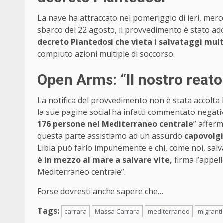
La nave ha attraccato nel pomeriggio di ieri, merc
sbarco del 22 agosto, il provvedimento è stato ado
decreto Piantedosi che vieta i salvataggi mult
compiuto azioni multiple di soccorso.
Open Arms: “Il nostro reat
La notifica del provvedimento non è stata accolt
la sue pagine social ha infatti commentato negat
176 persone nel Mediterraneo centrale
” afferm
questa parte assistiamo ad un assurdo
capovolgi
Libia può farlo impunemente e chi, come noi, salv
è in mezzo al mare a salvare vite,
firma l’appell
Mediterraneo centrale”.
Forse dovresti anche sapere che…
Tags:
carrara
Massa Carrara
mediterraneo
migranti