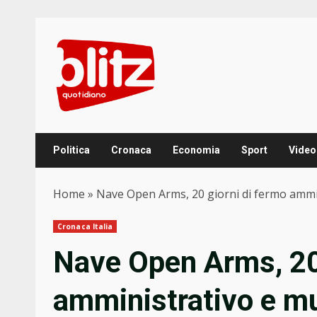
Skip
to
content
Politica
Cronaca
Economia
Sport
Video
Home
»
Nave Open Arms, 20 giorni di fermo ammin
Cronaca Italia
Nave Open Arms, 20 
amministrativo e mu