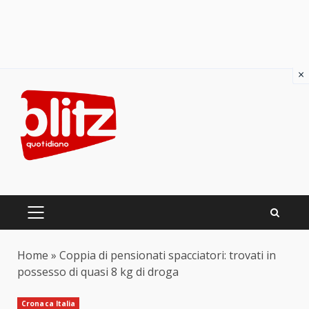
×
Skip
to
content
PRIMARY
MENU
Home
»
Coppia di pensionati spacciatori: trovati in
possesso di quasi 8 kg di droga
Cronaca Italia