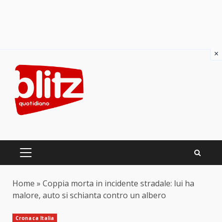
×
Skip
to
content
PRIMARY
MENU
Home
»
Coppia morta in incidente stradale: lui ha
malore, auto si schianta contro un albero
Cronaca Italia