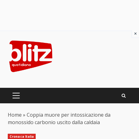
×
Skip
to
content
PRIMARY
MENU
Home
»
Coppia muore per intossicazione da
monossido carbonio uscito dalla caldaia
Cronaca Italia