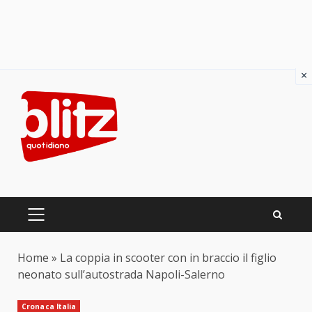
×
Skip
to
content
PRIMARY
MENU
Home
»
La coppia in scooter con in braccio il figlio
neonato sull’autostrada Napoli-Salerno
Cronaca Italia