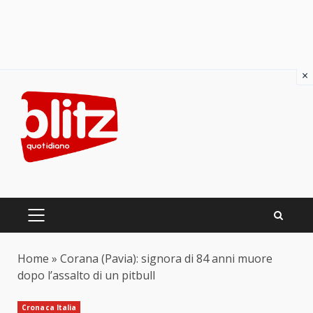
×
Skip
to
content
PRIMARY
MENU
Home
»
Corana (Pavia): signora di 84 anni muore
dopo l’assalto di un pitbull
Cronaca Italia