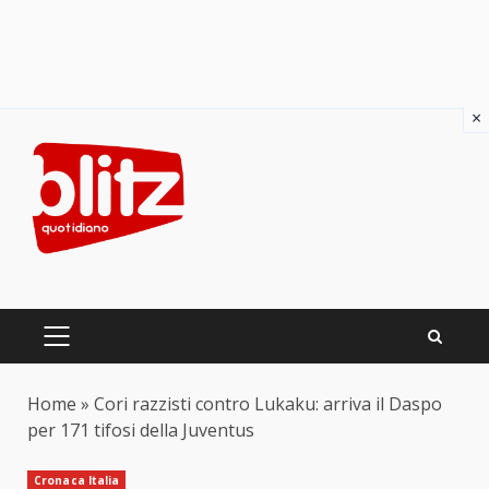
×
Skip
to
content
PRIMARY
MENU
Home
»
Cori razzisti contro Lukaku: arriva il Daspo
per 171 tifosi della Juventus
Cronaca Italia