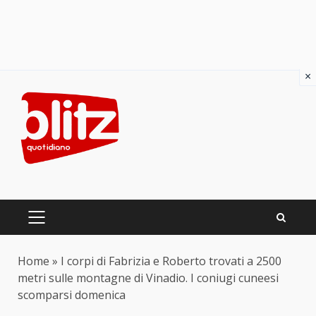
×
Skip
to
content
PRIMARY
MENU
Home
»
I corpi di Fabrizia e Roberto trovati a 2500
metri sulle montagne di Vinadio. I coniugi cuneesi
scomparsi domenica