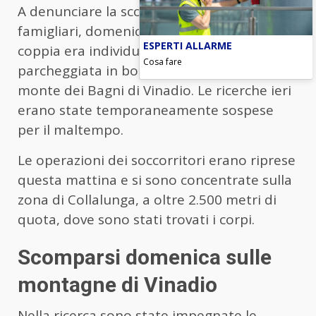
A denunciare la scomparsa erano stati i
famigliari, domenica sera. L’auto della
ESPERTI ALLARME
coppia era individuata, lunedì mattina,
Cosa fare
parcheggiata in borgata San Bernolfo, a
monte dei Bagni di Vinadio. Le ricerche ieri
erano state temporaneamente sospese
per il maltempo.
Le operazioni dei soccorritori erano riprese
questa mattina e si sono concentrate sulla
zona di Collalunga, a oltre 2.500 metri di
quota, dove sono stati trovati i corpi.
Scomparsi domenica sulle
montagne di Vinadio
Nella ricerca sono state impegnate le