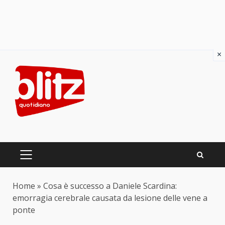
×
Skip
to
content
PRIMARY
MENU
Home
»
Cosa è successo a Daniele Scardina:
emorragia cerebrale causata da lesione delle vene a
ponte