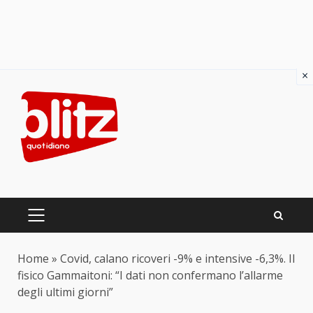
×
Skip
to
content
PRIMARY
MENU
Home
»
Covid, calano ricoveri -9% e intensive -6,3%. Il
fisico Gammaitoni: “I dati non confermano l’allarme
degli ultimi giorni”