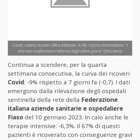
Covid, calano ricoveri -9% e intensive -6,3%. Il fisico Gammaitoni: "I
dati non confermano l'allarme degli ultimi giorni" (foto Ansa)
Continua a scendere, per la quarta
settimana consecutiva, la curva dei ricoveri
Covid
: -9% rispetto a 7 giorni fa (-0,7). I dati
emergono dalla rilevazione degli ospedali
sentinella della rete della
Federazione
italiana aziende sanitarie e ospedaliere
Fiaso
del 10 gennaio 2023. In calo anche le
terapie intensive: -6,3%. Il 67% di questi
pazienti è ricoverato con conseguenze gravi