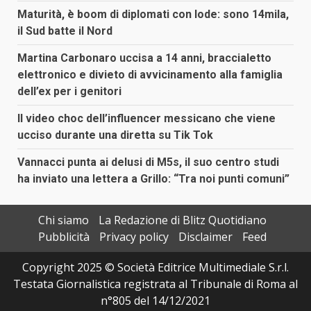
Maturità, è boom di diplomati con lode: sono 14mila,
il Sud batte il Nord
Martina Carbonaro uccisa a 14 anni, braccialetto
elettronico e divieto di avvicinamento alla famiglia
dell’ex per i genitori
Il video choc dell’influencer messicano che viene
ucciso durante una diretta su Tik Tok
Vannacci punta ai delusi di M5s, il suo centro studi
ha inviato una lettera a Grillo: “Tra noi punti comuni”
Chi siamo
La Redazione di Blitz Quotidiano
Pubblicità
Privacy policy
Disclaimer
Feed
Copyright 2025 © Società Editrice Multimediale S.r.l.
Testata Giornalistica registrata al Tribunale di Roma al
n°805 del 14/12/2021