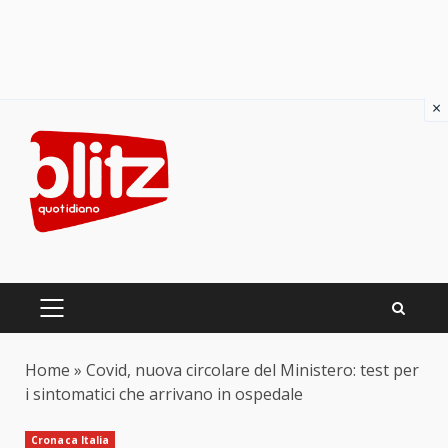
×
Skip
to
content
PRIMARY
MENU
Home
»
Covid, nuova circolare del Ministero: test per
i sintomatici che arrivano in ospedale
Cronaca Italia