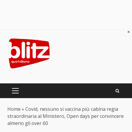
×
Skip
to
content
PRIMARY
MENU
Home
»
Covid, nessuno si vaccina più: cabina regia
straordinaria al Ministero, Open days per convincere
almeno gli over 60