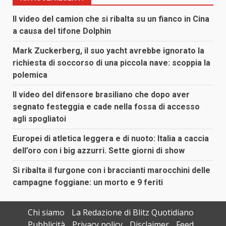
Il video del camion che si ribalta su un fianco in Cina
a causa del tifone Dolphin
Mark Zuckerberg, il suo yacht avrebbe ignorato la
richiesta di soccorso di una piccola nave: scoppia la
polemica
Il video del difensore brasiliano che dopo aver
segnato festeggia e cade nella fossa di accesso
agli spogliatoi
Europei di atletica leggera e di nuoto: Italia a caccia
dell’oro con i big azzurri. Sette giorni di show
Si ribalta il furgone con i braccianti marocchini delle
campagne foggiane: un morto e 9 feriti
Chi siamo
La Redazione di Blitz Quotidiano
Pubblicità
Privacy policy
Disclaimer
Feed