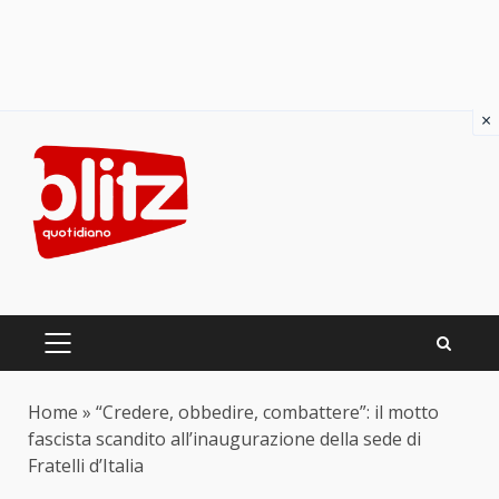
×
Skip
to
content
PRIMARY
MENU
Home
»
“Credere, obbedire, combattere”: il motto
fascista scandito all’inaugurazione della sede di
Fratelli d’Italia