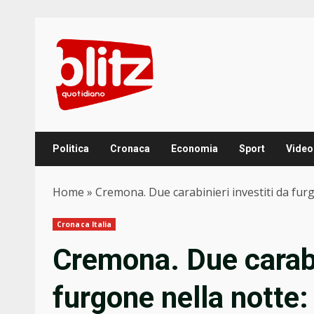
Skip
to
content
Politica
Cronaca
Economia
Sport
Video
Home
»
Cremona. Due carabinieri investiti da fur
Cronaca Italia
Cremona. Due carabin
furgone nella notte