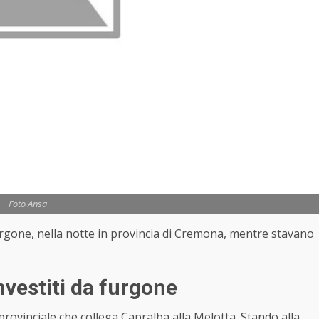
Foto Ansa
 furgone, nella notte in provincia di Cremona, mentre stavano
nvestiti da furgone
a provinciale che collega Capralba alla Melotta. Stando alla