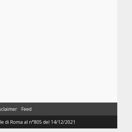
sclaimer
Feed
ale di Roma al n°805 del 14/12/2021