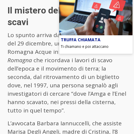
Il mistero della lettera e degli
scavi
Lo spunto arriva da
due segnalazioni
: una
TRUFFA CHIAMATA
del 29 dicembre, un ex dipendente di
Ti chiamano e poi attaccano
Romagna Acque intervistato dal
Corriere di
Romagna
che ricordava i lavori di scavo
dell’epoca e il movimento di terra; la
seconda, dal ritrovamento di un biglietto
dove, nel 1997, una persona segnalò agli
investigatori di cercare “dove l’Amga e l’Enel
hanno scavato, nei pressi della cisterna,
tutto in quel tempo”.
L’avvocata Barbara Iannuccelli, che assiste
Marisa Degli Angeli, madre di Cristina, l’8