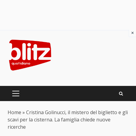
×
Skip
to
content
PRIMARY
MENU
Home
»
Cristina Golinucci, il mistero del biglietto e gli
scavi per la cisterna. La famiglia chiede nuove
ricerche