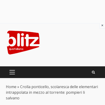
×
Skip
to
content
PRIMARY
MENU
Home
»
Crolla ponticello, scolaresca delle elementari
intrappolata in mezzo al torrente: pompieri li
salvano