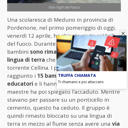
Foto Vigili del Fuoco
Una scolaresca di Meduno in provincia di
Pordenone, nel primo pomeriggio di oggi,
venerdì 12 aprile, ha chiesto aiuto ai Vigili
del fuoco. Durante una gita scolastica, i
bambini
sono rimasti bloccati su una
lingua di terra
che si trova in mezzo al
torrente Cellina. I pompieri hanno
raggiunto i
15 bambini tra i 6 e i 7 anni e i 4
TRUFFA CHIAMATA
Ti chiamano e poi attaccano
educatori
e li hanno soccorsi. Una delle
maestre ha poi spiegato l’accaduto. Mentre
stavano per passare su un ponticello in
cemento, questo ha ceduto. Il gruppo è
quindi rimasto bloccato su una lingua di
terra in mezzo al fiume senza avere una
via