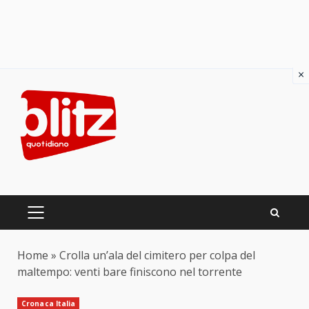
×
Skip
to
content
PRIMARY
MENU
Home
»
Crolla un’ala del cimitero per colpa del
maltempo: venti bare finiscono nel torrente
Cronaca Italia