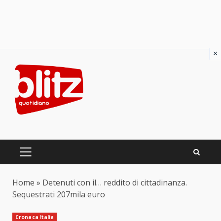
×
Skip
to
content
PRIMARY
MENU
Home
»
Detenuti con il… reddito di cittadinanza.
Sequestrati 207mila euro
Cronaca Italia