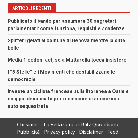
ARTICOLI RECENTI
Pubblicato il bando per assumere 30 segretari
parlamentari: come funziona, requisiti e scadenze
Spifferi gelati al comune di Genova mentre la città
bolle
Media freedom act, se a Mattarella tocca insistere
I “5 Stelle” e i Movimenti che destabilizzano le
democrazie
Investe un ciclista francese sulla litoranea a Ostia e
scappa: denunciato per omissione di soccorso e
auto sequestrata
Chi siamo
La Redazione di Blitz Quotidiano
Pubblicità
Privacy policy
Disclaimer
Feed