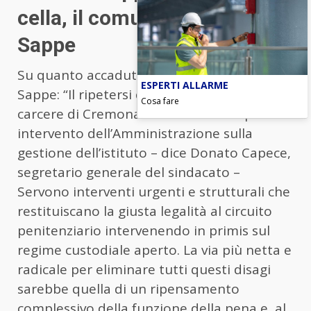
cella, il comunicato del
Sappe
Su quanto accaduto prende posizione il
ESPERTI ALLARME
Sappe: “Il ripetersi di eventi critici presso il
Cosa fare
carcere di Cremona richiede un tempestivo
intervento dell’Amministrazione sulla
gestione dell’istituto – dice Donato Capece,
segretario generale del sindacato –
Servono interventi urgenti e strutturali che
restituiscano la giusta legalità al circuito
penitenziario intervenendo in primis sul
regime custodiale aperto. La via più netta e
radicale per eliminare tutti questi disagi
sarebbe quella di un ripensamento
complessivo della funzione della pena e, al