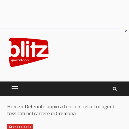
×
Skip
to
content
PRIMARY
MENU
Home
»
Detenuto appicca fuoco in cella: tre agenti
tossicati nel carcere di Cremona
Cronaca Italia