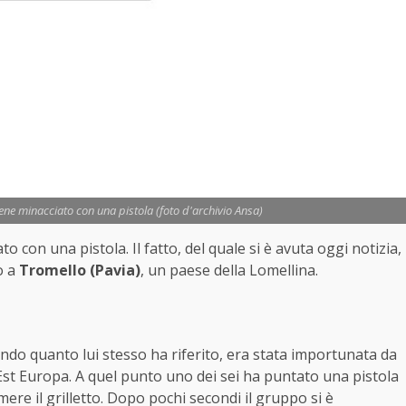
iene minacciato con una pistola (foto d'archivio Ansa)
o con una pistola. Il fatto, del quale si è avuta oggi notizia,
o a
Tromello (Pavia)
, un paese della Lomellina.
ondo quanto lui stesso ha riferito, era stata importunata da
’Est Europa. A quel punto uno dei sei ha puntato una pistola
mere il grilletto. Dopo pochi secondi il gruppo si è