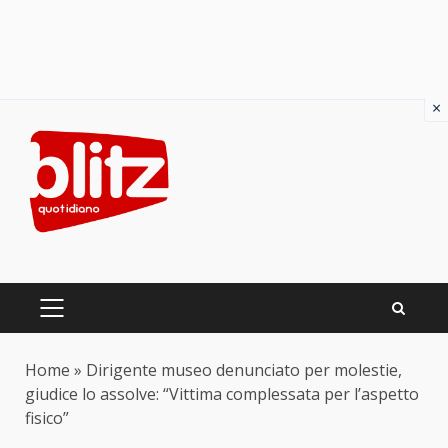
×
Skip
to
content
PRIMARY
MENU
Home
»
Dirigente museo denunciato per molestie,
giudice lo assolve: “Vittima complessata per l’aspetto
fisico”