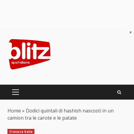
×
Skip
to
content
PRIMARY
MENU
Home
»
Dodici quintali di hashish nascosti in un
camion tra le carote e le patate
Cronaca Italia