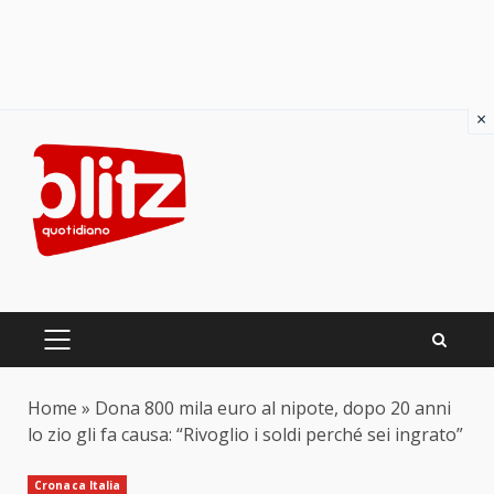
×
Skip
to
content
PRIMARY
MENU
Home
»
Dona 800 mila euro al nipote, dopo 20 anni
lo zio gli fa causa: “Rivoglio i soldi perché sei ingrato”
Cronaca Italia