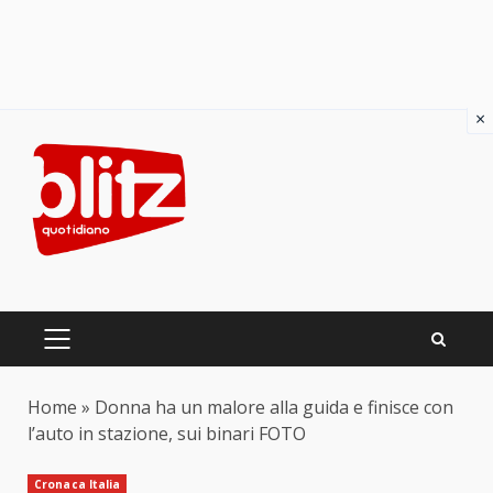
×
Skip
to
content
PRIMARY
MENU
Home
»
Donna ha un malore alla guida e finisce con
l’auto in stazione, sui binari FOTO
Cronaca Italia