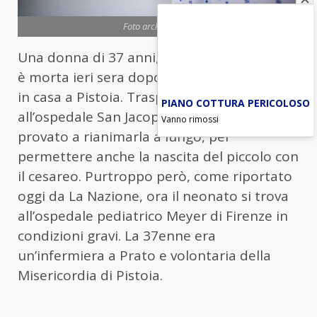
Foto archivio Ansa
Una donna di 37 anni, incinta di otto mesi,
è morta ieri sera dopo essersi sentita male
in casa a Pistoia. Trasporta d’urgenza
PIANO COTTURA PERICOLOSO
all’ospedale San Jacopo, i medici hanno
Vanno rimossi
provato a rianimarla a lungo, per
permettere anche la nascita del piccolo con
il cesareo. Purtroppo però, come riportato
oggi da La Nazione, ora il neonato si trova
all’ospedale pediatrico Meyer di Firenze in
condizioni gravi. La 37enne era
un’infermiera a Prato e volontaria della
Misericordia di Pistoia.