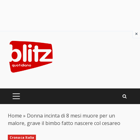
×
Skip
to
content
PRIMARY
MENU
Home
»
Donna incinta di 8 mesi muore per un
malore, grave il bimbo fatto nascere col cesareo
Cronaca Italia