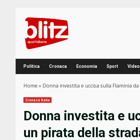
Skip
to
content
Politica
Cronaca
Economia
Sport
Video
Home
»
Donna investita e uccisa sulla Flaminia da
Cronaca Italia
Donna investita e uc
un pirata della stra