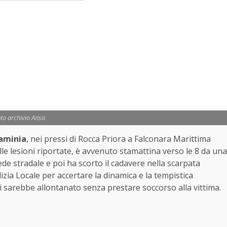
to archivio Ansa
laminia
, nei pressi di Rocca Priora a Falconara Marittima
lle lesioni riportate, è avvenuto stamattina verso le 8 da una
ede stradale e poi ha scorto il cadavere nella scarpata
olizia Locale per accertare la dinamica e la tempistica
si sarebbe allontanato senza prestare soccorso alla vittima.