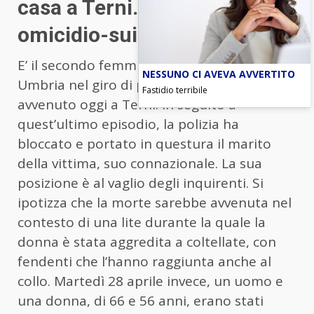
casa a Terni. Lunedì
omicidio-suicidio a Tuoro
E’ il secondo femminicidio avvenuto in
NESSUNO CI AVEVA AVVERTITO
Umbria nel giro di pochi giorni quello
Fastidio terribile
avvenuto oggi a Terni. In seguito a
quest’ultimo episodio, la polizia ha
bloccato e portato in questura il marito
della vittima, suo connazionale. La sua
posizione è al vaglio degli inquirenti. Si
ipotizza che la morte sarebbe avvenuta nel
contesto di una lite durante la quale la
donna è stata aggredita a coltellate, con
fendenti che l’hanno raggiunta anche al
collo. Martedì 28 aprile invece, un uomo e
una donna, di 66 e 56 anni, erano stati