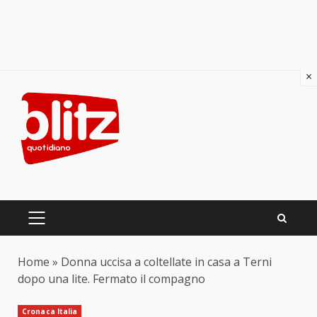
×
Skip
to
content
PRIMARY
MENU
Home
»
Donna uccisa a coltellate in casa a Terni
dopo una lite. Fermato il compagno
Cronaca Italia