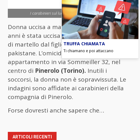
I carabinieri sul luogo dell'omicidio (foto Ansa)
Donna uccisa a martellate. Una donna di 45
anni è stata uccisa questa mattina a colpi
di martello dal figlio ventitreenne, di origini
TRUFFA CHIAMATA
Ti chiamano e poi attaccano
pakistane. L’omicidio è avvenuto in un
appartamento in via Sommeiller 32, nel
centro di
Pinerolo (Torino).
Inutili i
soccorsi, la donna non è sopravvissuta. Le
indagini sono affidate ai carabinieri della
compagnia di Pinerolo.
Forse dovresti anche sapere che…
ARTICOLI RECENTI