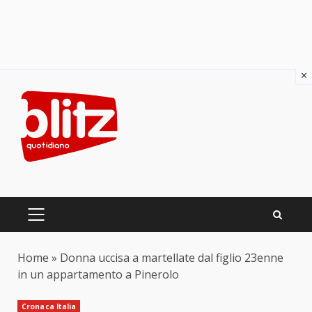
×
Skip
to
content
PRIMARY
MENU
Home
»
Donna uccisa a martellate dal figlio 23enne
in un appartamento a Pinerolo
Cronaca Italia