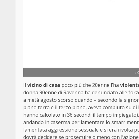
Fo
Il
vicino di casa
poco più che 20enne l’ha
violent
donna 90enne di Ravenna ha denunciato alle forze d
a metà agosto scorso quando – secondo la signora 
piano terra e il terzo piano, aveva compiuto su di l
hanno calcolato in 36 secondi il tempo impiegato)
andando in caserma per lamentare lo smarrimento 
lamentata aggressione sessuale e si era rivolta pure
dovrà decidere se proseguire o meno con l’azione