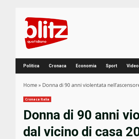
Skip
to
content
Politica
Cronaca
Economia
Sport
Video
Home
»
Donna di 90 anni violentata nell’ascensore
Cronaca Italia
Donna di 90 anni vi
dal vicino di casa 