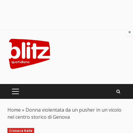
×
Skip
to
content
PRIMARY
MENU
Home
»
Donna violentata da un pusher in un vicolo
nel centro storico di Genova
Cronaca Italia