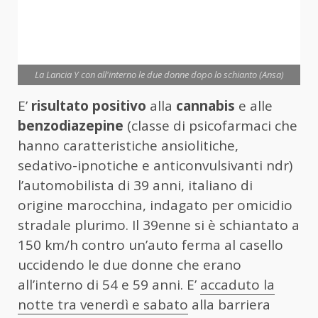
La Lancia Y con all'interno le due donne dopo lo schianto (Ansa)
E’
risultato positivo
alla
cannabis
e alle
benzodiazepine
(classe di psicofarmaci che
hanno caratteristiche ansiolitiche,
sedativo-ipnotiche e anticonvulsivanti ndr)
l’automobilista di 39 anni, italiano di
origine marocchina, indagato per omicidio
stradale plurimo. Il 39enne si è schiantato a
150 km/h contro un’auto ferma al casello
uccidendo le due donne che erano
all’interno di 54 e 59 anni. E’
accaduto la
notte tra venerdì e sabato
alla barriera