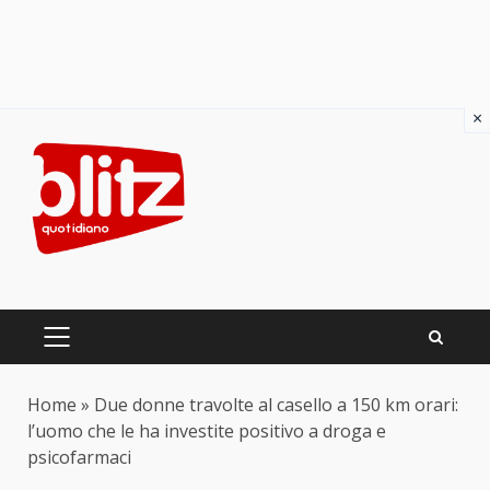
×
Skip
to
content
PRIMARY
MENU
Home
»
Due donne travolte al casello a 150 km orari:
l’uomo che le ha investite positivo a droga e
psicofarmaci