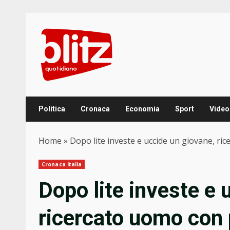
Skip
to
content
Politica
Cronaca
Economia
Sport
Video
Home
»
Dopo lite investe e uccide un giovane, ri
Cronaca Italia
Dopo lite investe e 
ricercato uomo con 