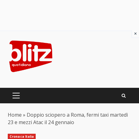
×
Skip
to
content
PRIMARY
MENU
Home
»
Doppio sciopero a Roma, fermi taxi martedì
23 e mezzi Atac il 24 gennaio
Cronaca Italia