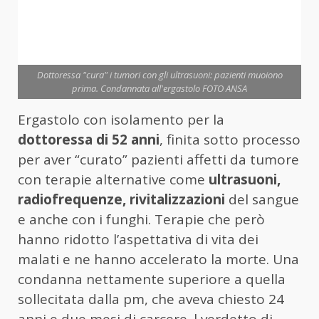
Dottoressa "cura" i tumori con gli ultrasuoni: pazienti muoiono
prima. Condannata all'ergastolo FOTO ANSA
Ergastolo con isolamento per la
dottoressa di 52 anni
, finita sotto processo
per aver “curato” pazienti affetti da tumore
con terapie alternative come
ultrasuoni,
radiofrequenze, rivitalizzazioni
del sangue
e anche con i funghi. Terapie che però
hanno ridotto l’aspettativa di vita dei
malati e ne hanno accelerato la morte. Una
condanna nettamente superiore a quella
sollecitata dalla pm, che aveva chiesto 24
anni e due mesi di carcere. l verdetto di