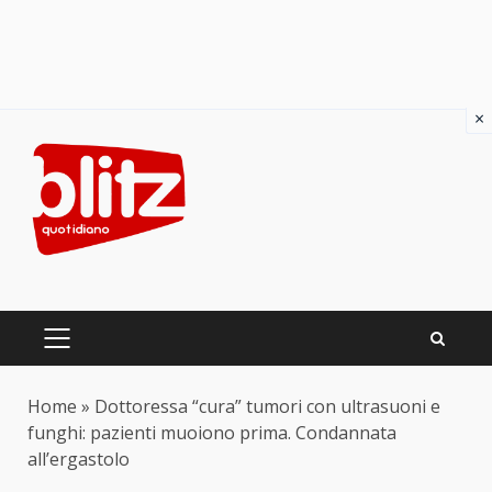
×
Skip
to
content
PRIMARY
MENU
Home
»
Dottoressa “cura” tumori con ultrasuoni e
funghi: pazienti muoiono prima. Condannata
all’ergastolo