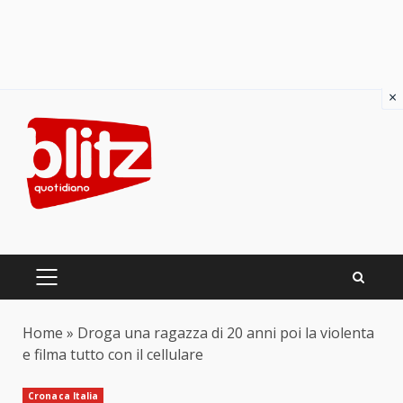
×
Skip
to
content
PRIMARY
MENU
Home
»
Droga una ragazza di 20 anni poi la violenta
e filma tutto con il cellulare
Cronaca Italia