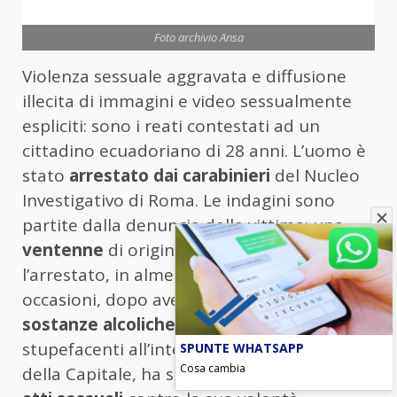
Foto archivio Ansa
Violenza sessuale aggravata e diffusione
illecita di immagini e video sessualmente
espliciti: sono i reati contestati ad un
cittadino ecuadoriano di 28 anni. L’uomo è
stato
arrestato dai carabinieri
del Nucleo
Investigativo di Roma. Le indagini sono
partite dalla denuncia della vittima: una
ventenne
di origini sudamericane, che
l’arrestato, in almeno due distinte
occasioni, dopo averle somministrato
sostanze alcoliche
, narcotiche o
stupefacenti all’interno di locali pubblici
SPUNTE WHATSAPP
Cosa cambia
della Capitale, ha sottoposto a
reiterati