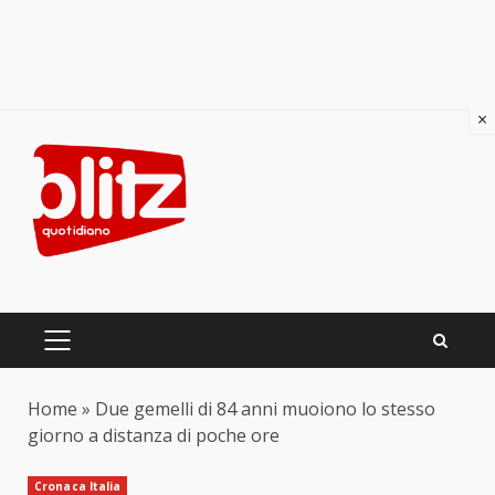
×
Skip
to
content
PRIMARY
MENU
Home
»
Due gemelli di 84 anni muoiono lo stesso
giorno a distanza di poche ore
Cronaca Italia