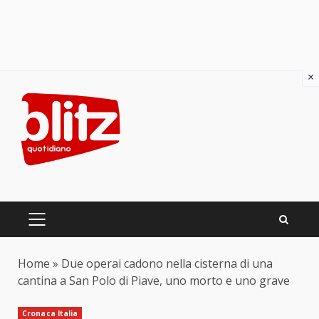
×
Skip
to
content
PRIMARY
MENU
Home
»
Due operai cadono nella cisterna di una
cantina a San Polo di Piave, uno morto e uno grave
Cronaca Italia