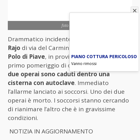
foto ANSA
Drammatico incidente nella
cantina Ca’ di
Rajo
di via del Carmine in zona Rai a
San
Polo di Piave
, in provincia di Treviso. Nel
PIANO COTTURA PERICOLOSO
Vanno rimossi
primo pomeriggio di oggi, 14 settembre,
due operai sono caduti dentro una
cisterna con autoclave
. Immediato
l’allarme lanciato ai soccorsi. Uno dei due
operai è morto. I soccorsi stanno cercando
di rianimare l’altro che è in gravissime
condizioni.
NOTIZIA IN AGGIORNAMENTO