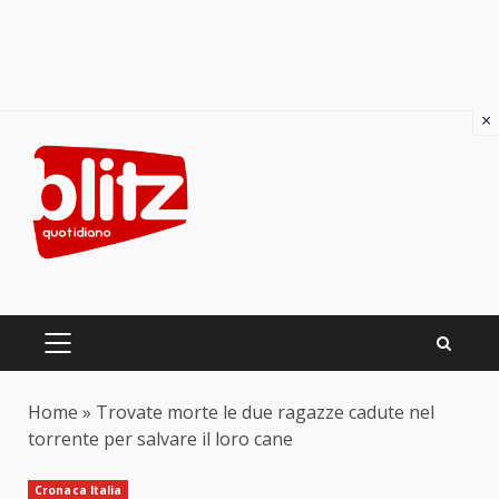
×
Skip
to
content
PRIMARY
MENU
Home
»
Trovate morte le due ragazze cadute nel
torrente per salvare il loro cane
Cronaca Italia