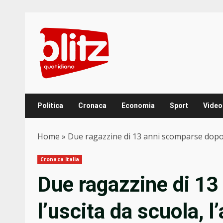
Skip
to
content
Politica
Cronaca
Economia
Sport
Video
Home
»
Due ragazzine di 13 anni scomparse dopo l’
Cronaca Italia
Due ragazzine di 1
l’uscita da scuola, l