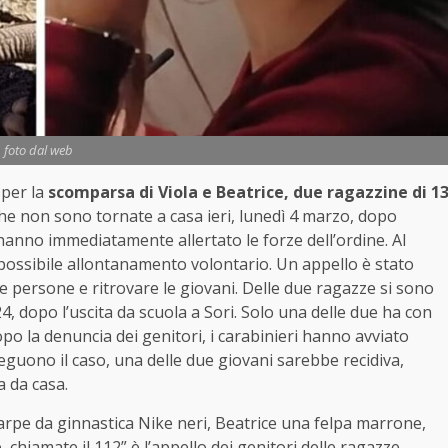
foto dal web
 per la
scomparsa di Viola e Beatrice, due ragazzine di 1
he non sono tornate a casa ieri, lunedì 4 marzo, dopo
i hanno immediatamente allertato le forze dell’ordine. Al
ossibile allontanamento volontario. Un appello è stato
 le persone e ritrovare le giovani. Delle due ragazze si sono
4, dopo l’uscita da scuola a Sori. Solo una delle due ha con
Dopo la denuncia dei genitori, i carabinieri hanno avviato
seguono il caso, una delle due giovani sarebbe recidiva,
a da casa.
scarpe da ginnastica Nike neri, Beatrice una felpa marrone,
 chiamate il 112” è l’appello dei genitori delle ragazze.