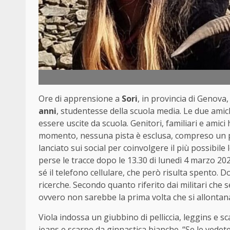
Ore di apprensione a
Sori
, in provincia di Genova,
anni
, studentesse della scuola media. Le due amic
essere uscite da scuola. Genitori, familiari e amic
momento, nessuna pista è esclusa, compreso un p
lanciato sui social per coinvolgere il più possibile
perse le tracce dopo le 13.30 di lunedì 4 marzo 202
sé il telefono cellulare, che però risulta spento. 
ricerche. Secondo quanto riferito dai militari che 
ovvero non sarebbe la prima volta che si allontan
Viola indossa un giubbino di pelliccia, leggins e 
jeans e scarpe da ginnastica bianche. “Se le vedete,