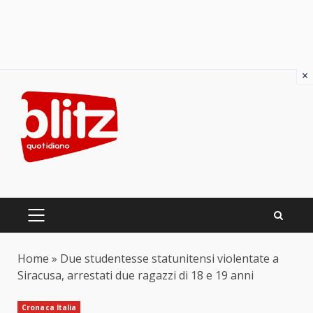
×
Skip
to
content
PRIMARY
MENU
Home
»
Due studentesse statunitensi violentate a
Siracusa, arrestati due ragazzi di 18 e 19 anni
Cronaca Italia