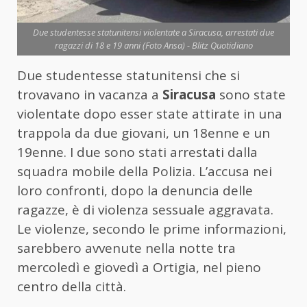
Due studentesse statunitensi violentate a Siracusa, arrestati due
ragazzi di 18 e 19 anni (Foto Ansa) - Blitz Quotidiano
Due studentesse statunitensi che si
trovavano in vacanza a
Siracusa
sono state
violentate dopo esser state attirate in una
trappola da due giovani, un 18enne e un
19enne. I due sono stati arrestati dalla
squadra mobile della Polizia. L’accusa nei
loro confronti, dopo la denuncia delle
ragazze, è di violenza sessuale aggravata.
Le violenze, secondo le prime informazioni,
sarebbero avvenute nella notte tra
mercoledì e giovedì a Ortigia, nel pieno
centro della città.