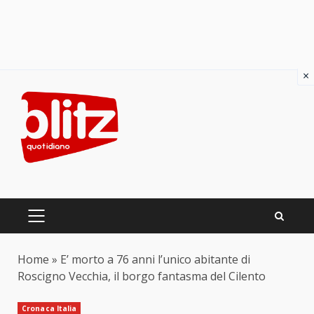
×
Skip
to
content
PRIMARY
MENU
Home
»
E’ morto a 76 anni l’unico abitante di
Roscigno Vecchia, il borgo fantasma del Cilento
Cronaca Italia